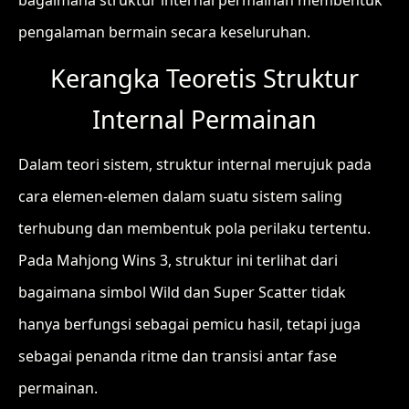
bagaimana struktur internal permainan membentuk
pengalaman bermain secara keseluruhan.
Kerangka Teoretis Struktur
Internal Permainan
Dalam teori sistem, struktur internal merujuk pada
cara elemen-elemen dalam suatu sistem saling
terhubung dan membentuk pola perilaku tertentu.
Pada Mahjong Wins 3, struktur ini terlihat dari
bagaimana simbol Wild dan Super Scatter tidak
hanya berfungsi sebagai pemicu hasil, tetapi juga
sebagai penanda ritme dan transisi antar fase
permainan.