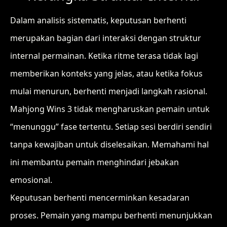
Dalam analisis sistematis, keputusan berhenti
merupakan bagian dari interaksi dengan struktur
internal permainan. Ketika ritme terasa tidak lagi
memberikan konteks yang jelas, atau ketika fokus
mulai menurun, berhenti menjadi langkah rasional.
Mahjong Wins 3 tidak mengharuskan pemain untuk
“menunggu” fase tertentu. Setiap sesi berdiri sendiri
tanpa kewajiban untuk diselesaikan. Memahami hal
ini membantu pemain menghindari jebakan
emosional.
Keputusan berhenti mencerminkan kesadaran
proses. Pemain yang mampu berhenti menunjukkan