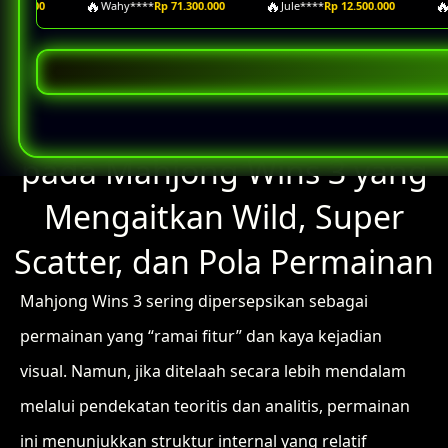
🔥
🔥
🔥
00
Wahy****
Rp 71.300.000
Jule****
Rp 12.500.000
Siti**
Show More
Analisis Struktur Internal
pada Mahjong Wins 3 yang
Mengaitkan Wild, Super
Scatter, dan Pola Permainan
Mahjong Wins 3 sering dipersepsikan sebagai
permainan yang “ramai fitur” dan kaya kejadian
visual. Namun, jika ditelaah secara lebih mendalam
melalui pendekatan teoritis dan analitis, permainan
ini menunjukkan struktur internal yang relatif