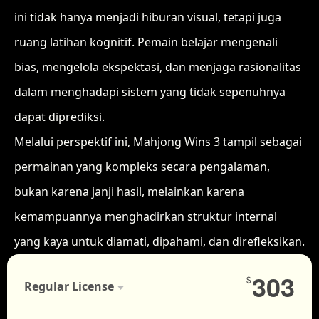
ini tidak hanya menjadi hiburan visual, tetapi juga
ruang latihan kognitif. Pemain belajar mengenali
bias, mengelola ekspektasi, dan menjaga rasionalitas
dalam menghadapi sistem yang tidak sepenuhnya
dapat diprediksi.
Melalui perspektif ini, Mahjong Wins 3 tampil sebagai
permainan yang kompleks secara pengalaman,
bukan karena janji hasil, melainkan karena
kemampuannya menghadirkan struktur internal
yang kaya untuk diamati, dipahami, dan direfleksikan.
303
$
Regular License