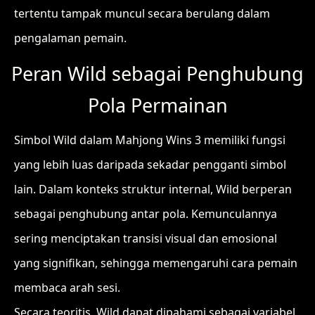
tertentu tampak muncul secara berulang dalam
pengalaman pemain.
Peran Wild sebagai Penghubung
Pola Permainan
Simbol Wild dalam Mahjong Wins 3 memiliki fungsi
yang lebih luas daripada sekadar pengganti simbol
lain. Dalam konteks struktur internal, Wild berperan
sebagai penghubung antar pola. Kemunculannya
sering menciptakan transisi visual dan emosional
yang signifikan, sehingga memengaruhi cara pemain
membaca arah sesi.
Secara teoritis, Wild dapat dipahami sebagai variabel