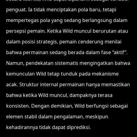
penguat. Ia tidak menciptakan pola baru, tetapi
mempertegas pola yang sedang berlangsung dalam
persepsi pemain. Ketika Wild muncul berurutan atau
dalam posisi strategis, pemain cenderung menilai
bahwa permainan sedang berada dalam fase “aktif”.
Namun, pendekatan sistematis mengingatkan bahwa
kemunculan Wild tetap tunduk pada mekanisme
acak. Struktur internal permainan hanya memastikan
bahwa ketika Wild muncul, dampaknya terasa
konsisten. Dengan demikian, Wild berfungsi sebagai
elemen stabil dalam pengalaman, meskipun
kehadirannya tidak dapat diprediksi.