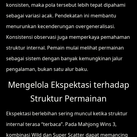
konsisten, maka pola tersebut lebih tepat dipahami
sebagai variasi acak. Pendekatan ini membantu
menurunkan kecenderungan overgeneralisasi.
Konsistensi observasi juga memperkaya pemahaman
struktur internal. Pemain mulai melihat permainan
sebagai sistem dengan banyak kemungkinan jalur
pengalaman, bukan satu alur baku.
Mengelola Ekspektasi terhadap
Struktur Permainan
Ekspektasi berlebihan sering muncul ketika struktur
internal terasa “terbaca”. Pada Mahjong Wins 3,
kombinasi Wild dan Super Scatter dapat memancing