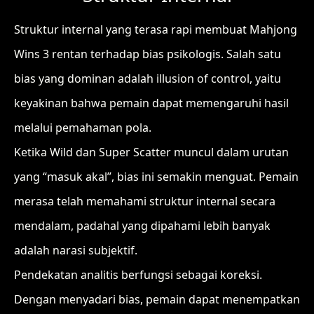
Struktur internal yang terasa rapi membuat Mahjong
Wins 3 rentan terhadap bias psikologis. Salah satu
bias yang dominan adalah illusion of control, yaitu
keyakinan bahwa pemain dapat memengaruhi hasil
melalui pemahaman pola.
Ketika Wild dan Super Scatter muncul dalam urutan
yang “masuk akal”, bias ini semakin menguat. Pemain
merasa telah memahami struktur internal secara
mendalam, padahal yang dipahami lebih banyak
adalah narasi subjektif.
Pendekatan analitis berfungsi sebagai koreksi.
Dengan menyadari bias, pemain dapat menempatkan