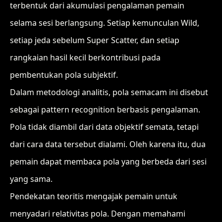
terbentuk dari akumulasi pengalaman pemain
selama sesi berlangsung. Setiap kemunculan Wild,
setiap jeda sebelum Super Scatter, dan setiap
rangkaian hasil kecil berkontribusi pada
pembentukan pola subjektif.
Dalam metodologi analitis, pola semacam ini disebut
sebagai pattern recognition berbasis pengalaman.
Pola tidak diambil dari data objektif semata, tetapi
dari cara data tersebut dialami. Oleh karena itu, dua
pemain dapat membaca pola yang berbeda dari sesi
yang sama.
Pendekatan teoritis mengajak pemain untuk
menyadari relativitas pola. Dengan memahami