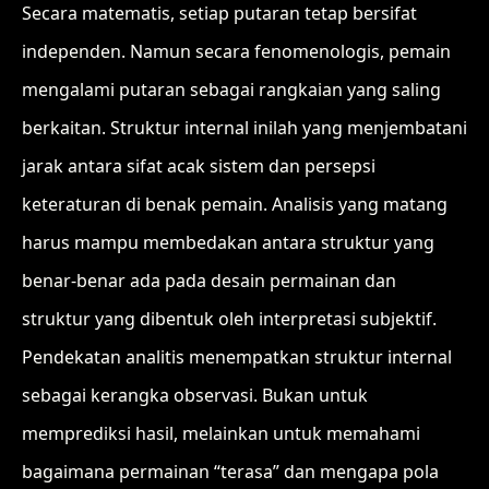
Secara matematis, setiap putaran tetap bersifat
independen. Namun secara fenomenologis, pemain
mengalami putaran sebagai rangkaian yang saling
berkaitan. Struktur internal inilah yang menjembatani
jarak antara sifat acak sistem dan persepsi
keteraturan di benak pemain. Analisis yang matang
harus mampu membedakan antara struktur yang
benar-benar ada pada desain permainan dan
struktur yang dibentuk oleh interpretasi subjektif.
Pendekatan analitis menempatkan struktur internal
sebagai kerangka observasi. Bukan untuk
memprediksi hasil, melainkan untuk memahami
bagaimana permainan “terasa” dan mengapa pola