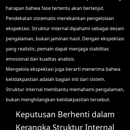
harapan bahwa fase tertentu akan berlanjut.
Pendekatan sistematis menekankan pengelolaan
ekspektasi. Struktur internal dipahami sebagai desain
pengalaman, bukan jaminan hasil. Dengan ekspektasi
yang realistis, pemain dapat menjaga stabilitas
emosional dan kualitas analisis.
Mengelola ekspektasi juga berarti menerima bahwa
ketidakpastian adalah bagian inti dari sistem.
Struktur internal membantu memahami pengalaman,
bukan menghilangkan ketidakpastian tersebut.
Keputusan Berhenti dalam
Kerangka Struktur Internal